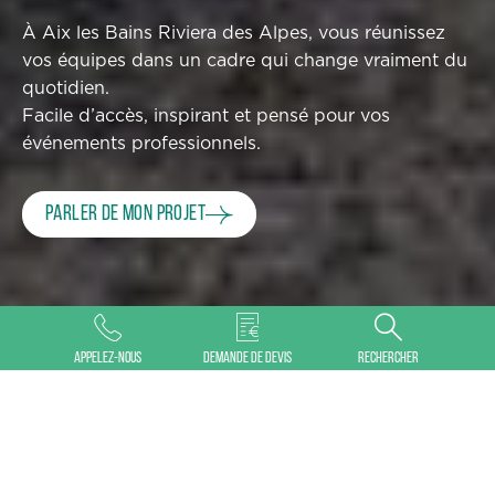
À Aix les Bains Riviera des Alpes, vous réunissez
vos équipes dans un cadre qui change vraiment du
quotidien.
Facile d’accès, inspirant et pensé pour vos
événements professionnels.
Parler de mon projet
©
Appelez-nous
Demande de devis
Rechercher
POURQUOI AIX RIVIERA
ORGANISER VOTRE EVENT
Que souhaitez-vous organiser