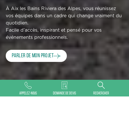
À Aix les Bains Riviera des Alpes, vous réunissez
vos équipes dans un cadre qui change vraiment du
quotidien.
Facile d’accès, inspirant et pensé pour vos
événements professionnels.
Parler de mon projet
©
Appelez-nous
Demande de devis
Rechercher
POURQUOI AIX RIVIERA
ORGANISER VOTRE EVENT
Que souhaitez-vous organiser