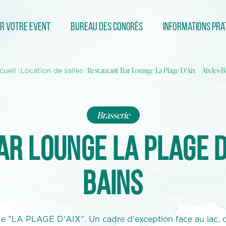
r votre event
Bureau des congrès
Informations pra
|
| Restaurant Bar Lounge La Plage D’Aix – Aix-les-B
cueil
Location de salles
Brasserie
r Lounge La Plage D’
Bains
 "LA PLAGE D'AIX". Un cadre d'exception face au lac, 