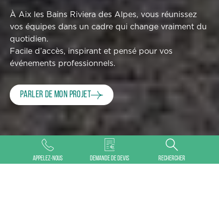
À Aix les Bains Riviera des Alpes, vous réunissez
vos équipes dans un cadre qui change vraiment du
quotidien.
Facile d’accès, inspirant et pensé pour vos
événements professionnels.
Parler de mon projet
©
Appelez-nous
Demande de devis
Rechercher
POURQUOI AIX RIVIERA
ORGANISER VOTRE EVENT
Que souhaitez-vous organiser